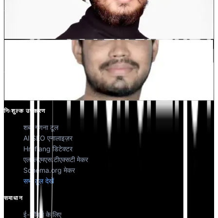
देवांग भारद्वाज
को-फाउंडर @मल्टीलिपी
कुणाल सिंह शेखावत
को-फाउंडर @मल्टीलिपी
निःशुल्क उपकरण
शब्द गणना टूल
AI SEO एनालाइज़र
Hreflang डिटेक्टर
एलएलएमएस.टीएक्सटी मेकर
Schema.org मेकर
सभी टूल देखें
समाधान
ई-कॉमर्स के लिए