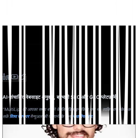
AI-संचालित वेबसाइट अनुवाद, बहुभाषी SEO और GEO प्लेटफ़ॉर्म
"MultiLipi को आपका समय बचाने के लिए डिज़ाइन किया गया था, ताकि आप स्केल कर
सकें
विश्व स्तर पर
मैन्युअल की परेशानी के बिना
स्थानीयकरण
."