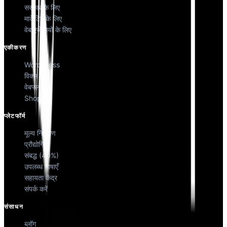
सरकार के लिए
मार्केटिंग के लिए
वेब एजेंसियों के लिए
एकीकरण
WordPress
विक्स
वेबफ्लो
Shopify
प्लेटफॉर्म
मूल्य निर्धारण
प्रौद्योगिकी
संबद्ध (40%)
उपलब्ध भाषाएँ
सहायता केंद्र
संपर्क करें
संसाधन
ब्लॉग