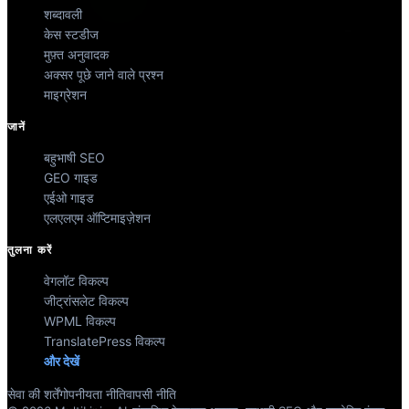
शब्दावली
केस स्टडीज
मुफ़्त अनुवादक
अक्सर पूछे जाने वाले प्रश्न
माइग्रेशन
जानें
बहुभाषी SEO
GEO गाइड
एईओ गाइड
एलएलएम ऑप्टिमाइज़ेशन
तुलना करें
वेगलॉट विकल्प
जीट्रांसलेट विकल्प
WPML विकल्प
TranslatePress विकल्प
और देखें
सेवा की शर्तें
गोपनीयता नीति
वापसी नीति