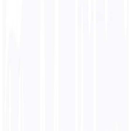
Español
बिजनेस
तकनीकी
शैक्षणिक
संवादात्मक
कानूनी
दर्ज करें
पुर्तगाली
पाठ
0
/ 5,000 वर्ण
स्पेनिश
अनुवाद