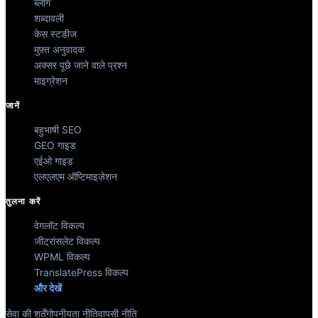
ब्लॉग
शब्दावली
केस स्टडीज
मुफ़्त अनुवादक
अक्सर पूछे जाने वाले प्रश्न
माइग्रेशन
जानें
बहुभाषी SEO
GEO गाइड
एईओ गाइड
एलएलएम ऑप्टिमाइज़ेशन
तुलना करें
वेगलॉट विकल्प
जीट्रांसलेट विकल्प
WPML विकल्प
TranslatePress विकल्प
और देखें
सेवा की शर्तें
गोपनीयता नीति
वापसी नीति