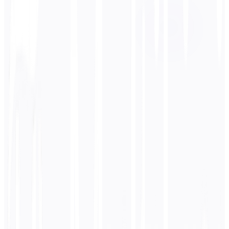
फ़्रेंच
बिजनेस
तकनीकी
शैक्षणिक
संवादात्मक
कानूनी
दर्ज करें
कोरियाई
पाठ
0
/ 5,000 वर्ण
फ्रेंच
अनुवाद