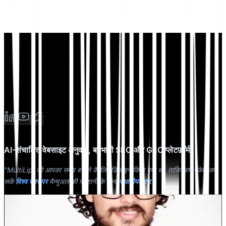
AI-संचालित वेबसाइट अनुवाद, बहुभाषी SEO और GEO प्लेटफ़ॉर्म
"MultiLipi को आपका समय बचाने के लिए डिज़ाइन किया गया था, ताकि आप स्केल कर
सकें
विश्व स्तर पर
मैन्युअल की परेशानी के बिना
स्थानीयकरण
."