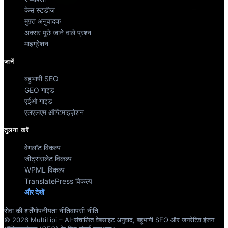
केस स्टडीज
मुफ़्त अनुवादक
अक्सर पूछे जाने वाले प्रश्न
माइग्रेशन
जानें
बहुभाषी SEO
GEO गाइड
एईओ गाइड
एलएलएम ऑप्टिमाइज़ेशन
तुलना करें
वेगलॉट विकल्प
जीट्रांसलेट विकल्प
WPML विकल्प
TranslatePress विकल्प
और देखें
सेवा की शर्तें
गोपनीयता नीति
वापसी नीति
© 2026 MultiLipi – AI-संचालित वेबसाइट अनुवाद, बहुभाषी SEO और जनरेटिव इंजन