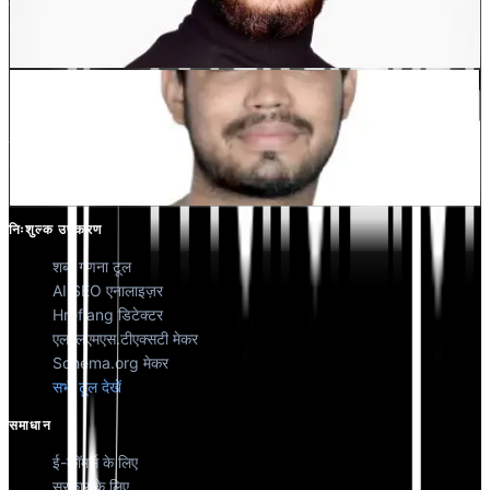
देवांग भारद्वाज
को-फाउंडर @मल्टीलिपी
कुणाल सिंह शेखावत
को-फाउंडर @मल्टीलिपी
निःशुल्क उपकरण
शब्द गणना टूल
AI SEO एनालाइज़र
Hreflang डिटेक्टर
एलएलएमएस.टीएक्सटी मेकर
Schema.org मेकर
सभी टूल देखें
समाधान
ई-कॉमर्स के लिए
सरकार के लिए