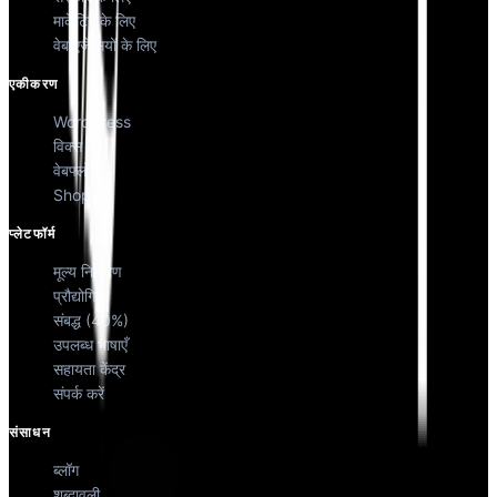
मार्केटिंग के लिए
वेब एजेंसियों के लिए
एकीकरण
WordPress
विक्स
वेबफ्लो
Shopify
प्लेटफॉर्म
मूल्य निर्धारण
प्रौद्योगिकी
संबद्ध (40%)
उपलब्ध भाषाएँ
सहायता केंद्र
संपर्क करें
संसाधन
ब्लॉग
शब्दावली