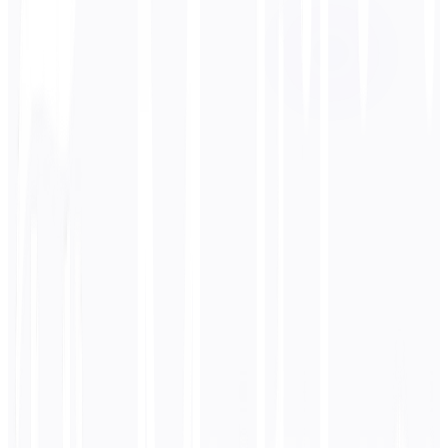
Español
बिजनेस
तकनीकी
शैक्षणिक
संवादात्मक
कानूनी
दर्ज करें
जापानी
पाठ
0
/ 5,000 वर्ण
स्पेनिश
अनुवाद