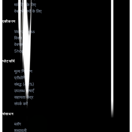
मार्केटिंग के लिए
वेब एजेंसियों के लिए
एकीकरण
WordPress
विक्स
वेबफ्लो
Shopify
प्लेटफॉर्म
मूल्य निर्धारण
प्रौद्योगिकी
संबद्ध (40%)
उपलब्ध भाषाएँ
सहायता केंद्र
संपर्क करें
संसाधन
ब्लॉग
शब्दावली