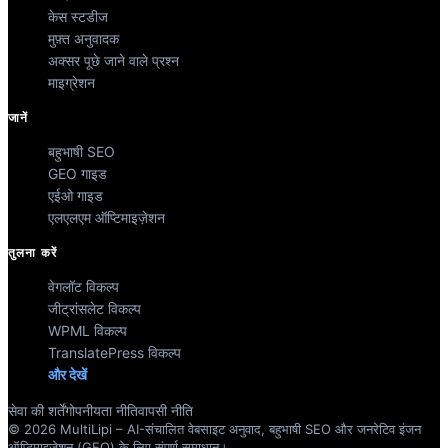
केस स्टडीज
मुफ़्त अनुवादक
अक्सर पूछे जाने वाले प्रश्न
माइग्रेशन
जानें
बहुभाषी SEO
GEO गाइड
एईओ गाइड
एलएलएम ऑप्टिमाइज़ेशन
तुलना करें
वेगलॉट विकल्प
जीट्रांसलेट विकल्प
WPML विकल्प
TranslatePress विकल्प
और देखें
सेवा की शर्तें
गोपनीयता नीति
वापसी नीति
© 2026 MultiLipi – AI-संचालित वेबसाइट अनुवाद, बहुभाषी SEO और जनरेटिव इंजन
ऑप्टिमाइज़ेशन (GEO) के लिए संपूर्ण समाधान।