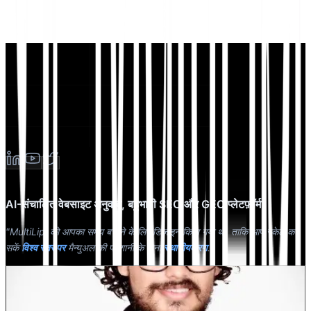
AI-संचालित वेबसाइट अनुवाद, बहुभाषी SEO और GEO प्लेटफ़ॉर्म
"MultiLipi को आपका समय बचाने के लिए डिज़ाइन किया गया था, ताकि आप स्केल कर
सकें
विश्व स्तर पर
मैन्युअल की परेशानी के बिना
स्थानीयकरण
."