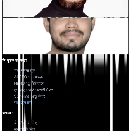
देवांग भारद्वाज
को-फाउंडर @मल्टीलिपी
कुणाल सिंह शेखावत
को-फाउंडर @मल्टीलिपी
निःशुल्क उपकरण
शब्द गणना टूल
AI SEO एनालाइज़र
Hreflang डिटेक्टर
एलएलएमएस.टीएक्सटी मेकर
Schema.org मेकर
सभी टूल देखें
समाधान
ई-कॉमर्स के लिए
सरकार के लिए