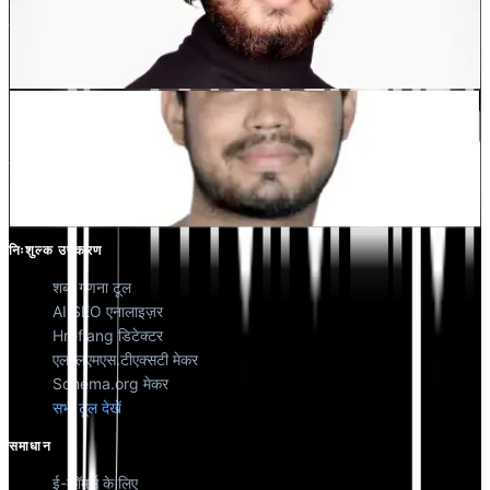
देवांग भारद्वाज
को-फाउंडर @मल्टीलिपी
कुणाल सिंह शेखावत
को-फाउंडर @मल्टीलिपी
निःशुल्क उपकरण
शब्द गणना टूल
AI SEO एनालाइज़र
Hreflang डिटेक्टर
एलएलएमएस.टीएक्सटी मेकर
Schema.org मेकर
सभी टूल देखें
समाधान
ई-कॉमर्स के लिए