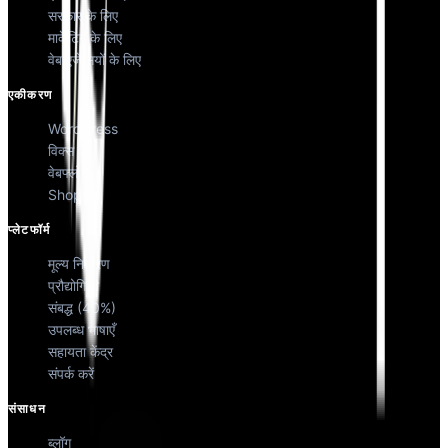
सरकार के लिए
मार्केटिंग के लिए
वेब एजेंसियों के लिए
एकीकरण
WordPress
विक्स
वेबफ्लो
Shopify
प्लेटफॉर्म
मूल्य निर्धारण
प्रौद्योगिकी
संबद्ध (40%)
उपलब्ध भाषाएँ
सहायता केंद्र
संपर्क करें
संसाधन
ब्लॉग