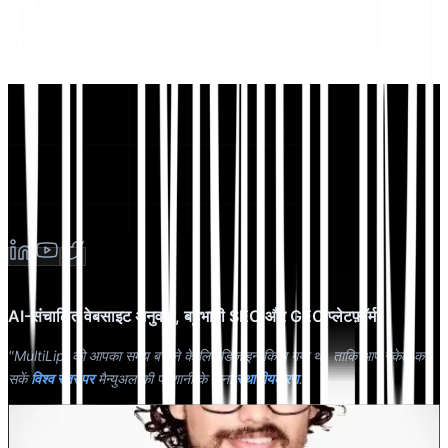
AI-संचालित वेबसाइट अनुवाद, बहुभाषी SEO और GEO प्लेटफ़ॉर्म
"MultiLipi को आपका समय बचाने के लिए डिज़ाइन किया गया था, ताकि आप स्केल कर
सकें
विश्व स्तर पर
मैन्युअल की परेशानी के बिना
स्थानीयकरण
."