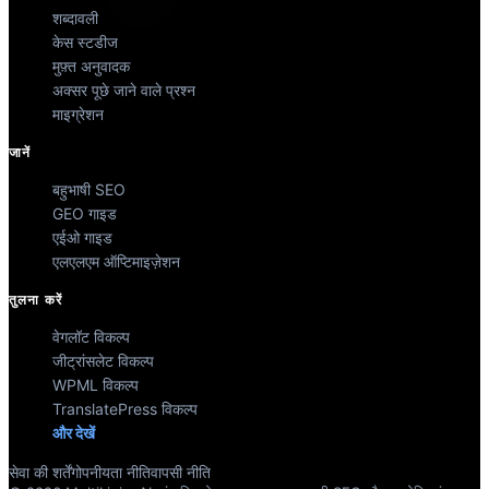
शब्दावली
केस स्टडीज
मुफ़्त अनुवादक
अक्सर पूछे जाने वाले प्रश्न
माइग्रेशन
जानें
बहुभाषी SEO
GEO गाइड
एईओ गाइड
एलएलएम ऑप्टिमाइज़ेशन
तुलना करें
वेगलॉट विकल्प
जीट्रांसलेट विकल्प
WPML विकल्प
TranslatePress विकल्प
और देखें
सेवा की शर्तें
गोपनीयता नीति
वापसी नीति