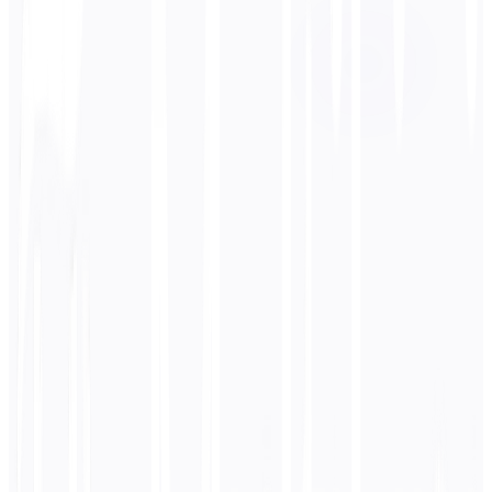
पुर्तगाली
बिजनेस
तकनीकी
शैक्षणिक
संवादात्मक
कानूनी
दर्ज करें
जापानी
पाठ
0
/ 5,000 वर्ण
पुर्तगाली
अनुवाद