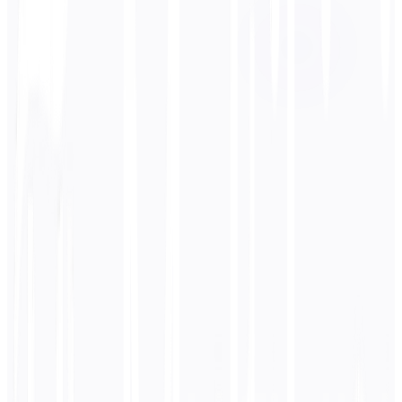
हिन्दी
बिजनेस
तकनीकी
शैक्षणिक
संवादात्मक
कानूनी
दर्ज करें
जापानी
पाठ
0
/ 5,000 वर्ण
हिन्दी
अनुवाद