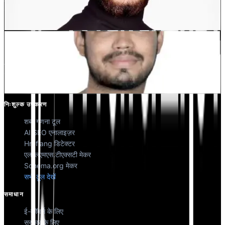
देवांग भारद्वाज
को-फाउंडर @मल्टीलिपी
कुणाल सिंह शेखावत
को-फाउंडर @मल्टीलिपी
निःशुल्क उपकरण
शब्द गणना टूल
AI SEO एनालाइज़र
Hreflang डिटेक्टर
एलएलएमएस.टीएक्सटी मेकर
Schema.org मेकर
सभी टूल देखें
समाधान
ई-कॉमर्स के लिए
सरकार के लिए