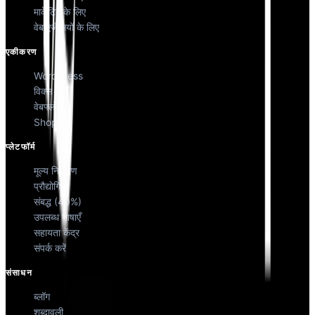
मार्केटिंग के लिए
वेब एजेंसियों के लिए
एकीकरण
WordPress
विक्स
वेबफ्लो
Shopify
प्लेटफॉर्म
मूल्य निर्धारण
प्रौद्योगिकी
संबद्ध (40%)
उपलब्ध भाषाएँ
सहायता केंद्र
संपर्क करें
संसाधन
ब्लॉग
शब्दावली