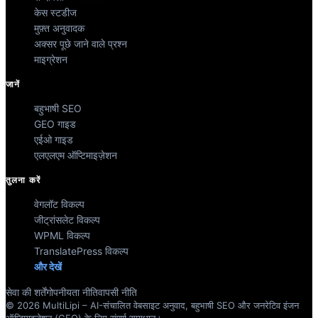
केस स्टडीज
मुफ़्त अनुवादक
अक्सर पूछे जाने वाले प्रश्न
माइग्रेशन
जानें
बहुभाषी SEO
GEO गाइड
एईओ गाइड
एलएलएम ऑप्टिमाइज़ेशन
तुलना करें
वेगलॉट विकल्प
जीट्रांसलेट विकल्प
WPML विकल्प
TranslatePress विकल्प
और देखें
सेवा की शर्तें
गोपनीयता नीति
वापसी नीति
© 2026 MultiLipi – AI-संचालित वेबसाइट अनुवाद, बहुभाषी SEO और जनरेटिव इंजन