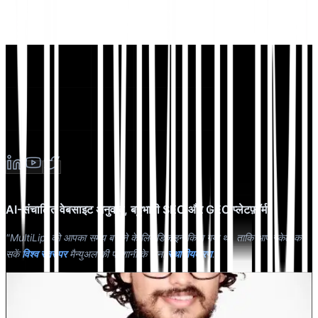
AI-संचालित वेबसाइट अनुवाद, बहुभाषी SEO और GEO प्लेटफ़ॉर्म
"MultiLipi को आपका समय बचाने के लिए डिज़ाइन किया गया था, ताकि आप स्केल कर
सकें
विश्व स्तर पर
मैन्युअल की परेशानी के बिना
स्थानीयकरण
."