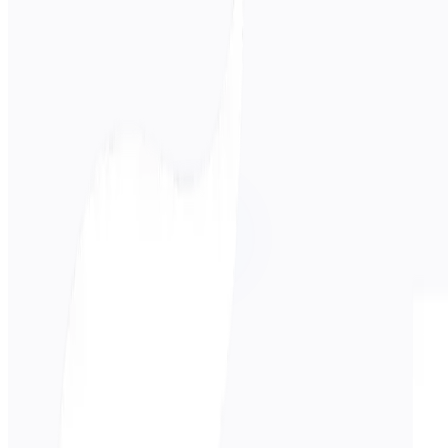
स्रोत भाषा
जापानी
लक्ष्य भाषा
जर्मन
बिजनेस
तकनीकी
शैक्षणिक
संवादात्मक
कानूनी