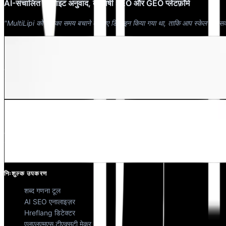
AI-संचालित वेबसाइट अनुवाद, बहुभाषी SEO और GEO प्लेटफ़ॉर्म
"MultiLipi को आपका समय बचाने के लिए डिज़ाइन किया गया था, ताकि आप स्केल कर सक
देवांग भारद्वाज
को-फाउंडर @मल्टीलिपी
कुणाल सिंह शेखावत
को-फाउंडर @मल्टीलिपी
निःशुल्क उपकरण
शब्द गणना टूल
AI SEO एनालाइज़र
Hreflang डिटेक्टर
एलएलएमएस.टीएक्सटी मेकर