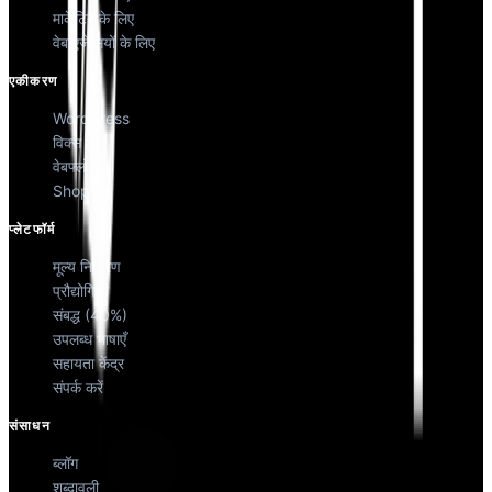
मार्केटिंग के लिए
वेब एजेंसियों के लिए
एकीकरण
WordPress
विक्स
वेबफ्लो
Shopify
प्लेटफॉर्म
मूल्य निर्धारण
प्रौद्योगिकी
संबद्ध (40%)
उपलब्ध भाषाएँ
सहायता केंद्र
संपर्क करें
संसाधन
ब्लॉग
शब्दावली