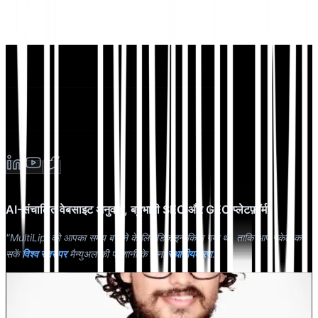
AI-संचालित वेबसाइट अनुवाद, बहुभाषी SEO और GEO प्लेटफ़ॉर्म
"MultiLipi को आपका समय बचाने के लिए डिज़ाइन किया गया था, ताकि आप स्केल कर
सकें
विश्व स्तर पर
मैन्युअल की परेशानी के बिना
स्थानीयकरण
."