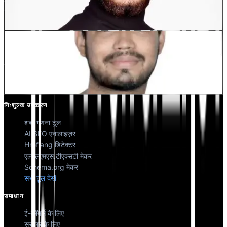
देवांग भारद्वाज
को-फाउंडर @मल्टीलिपी
कुणाल सिंह शेखावत
को-फाउंडर @मल्टीलिपी
निःशुल्क उपकरण
शब्द गणना टूल
AI SEO एनालाइज़र
Hreflang डिटेक्टर
एलएलएमएस.टीएक्सटी मेकर
Schema.org मेकर
सभी टूल देखें
समाधान
ई-कॉमर्स के लिए
सरकार के लिए