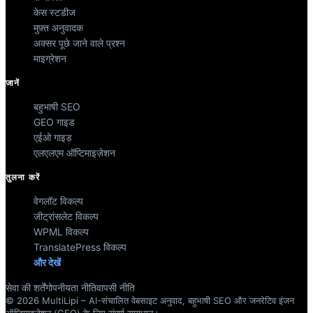
केस स्टडीज
मुफ़्त अनुवादक
अक्सर पूछे जाने वाले प्रश्न
माइग्रेशन
जानें
बहुभाषी SEO
GEO गाइड
एईओ गाइड
एलएलएम ऑप्टिमाइज़ेशन
तुलना करें
वेगलॉट विकल्प
जीट्रांसलेट विकल्प
WPML विकल्प
TranslatePress विकल्प
और देखें
सेवा की शर्तें
गोपनीयता नीति
वापसी नीति
© 2026 MultiLipi – AI-संचालित वेबसाइट अनुवाद, बहुभाषी SEO और जनरेटिव इंजन