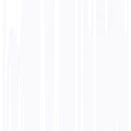
जापानी
बिजनेस
तकनीकी
शैक्षणिक
संवादात्मक
कानूनी
दर्ज करें
हिन्दी
पाठ
0
/ 5,000 वर्ण
जापानी
अनुवाद