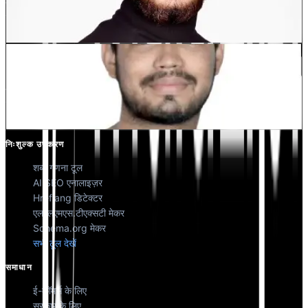
देवांग भारद्वाज
को-फाउंडर @मल्टीलिपी
कुणाल सिंह शेखावत
को-फाउंडर @मल्टीलिपी
निःशुल्क उपकरण
शब्द गणना टूल
AI SEO एनालाइज़र
Hreflang डिटेक्टर
एलएलएमएस.टीएक्सटी मेकर
Schema.org मेकर
सभी टूल देखें
समाधान
ई-कॉमर्स के लिए
सरकार के लिए