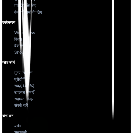
मार्केटिंग के लिए
वेब एजेंसियों के लिए
एकीकरण
WordPress
विक्स
वेबफ्लो
Shopify
प्लेटफॉर्म
मूल्य निर्धारण
प्रौद्योगिकी
संबद्ध (40%)
उपलब्ध भाषाएँ
सहायता केंद्र
संपर्क करें
संसाधन
ब्लॉग
शब्दावली