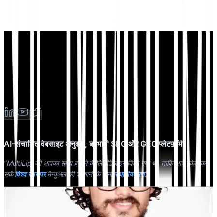
AI-संचालित वेबसाइट अनुवाद, बहुभाषी SEO और GEO प्लेटफ़ॉर्म
"MultiLipi को आपका समय बचाने के लिए डिज़ाइन किया गया था, ताकि आप स्केल कर
सकें
विश्व स्तर पर
मैन्युअल की परेशानी के बिना
स्थानीयकरण
."