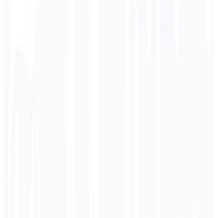
中文
बिजनेस
तकनीकी
शैक्षणिक
संवादात्मक
कानूनी
दर्ज करें
हिन्दी
पाठ
0
/ 5,000 वर्ण
चीनी
अनुवाद