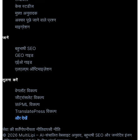
केस स्टडीज
मुफ़्त अनुवादक
अक्सर पूछे जाने वाले प्रश्न
माइग्रेशन
जानें
बहुभाषी SEO
GEO गाइड
एईओ गाइड
एलएलएम ऑप्टिमाइज़ेशन
तुलना करें
वेगलॉट विकल्प
जीट्रांसलेट विकल्प
WPML विकल्प
TranslatePress विकल्प
और देखें
सेवा की शर्तें
गोपनीयता नीति
वापसी नीति
© 2026 MultiLipi – AI-संचालित वेबसाइट अनुवाद, बहुभाषी SEO और जनरेटिव इंजन