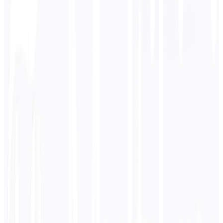
中文
बिजनेस
तकनीकी
शैक्षणिक
संवादात्मक
कानूनी
दर्ज करें
जर्मन
पाठ
0
/ 5,000 वर्ण
चीनी
अनुवाद