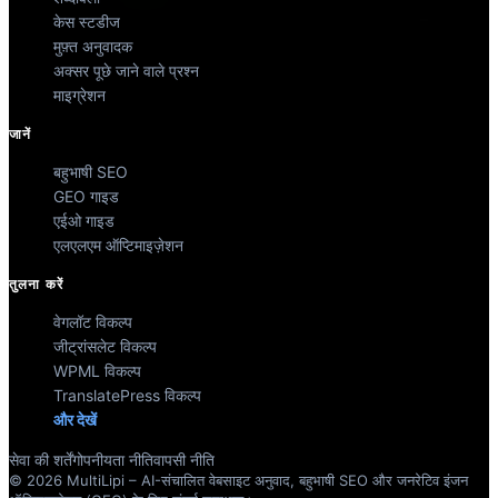
केस स्टडीज
मुफ़्त अनुवादक
अक्सर पूछे जाने वाले प्रश्न
माइग्रेशन
जानें
बहुभाषी SEO
GEO गाइड
एईओ गाइड
एलएलएम ऑप्टिमाइज़ेशन
तुलना करें
वेगलॉट विकल्प
जीट्रांसलेट विकल्प
WPML विकल्प
TranslatePress विकल्प
और देखें
सेवा की शर्तें
गोपनीयता नीति
वापसी नीति
© 2026 MultiLipi – AI-संचालित वेबसाइट अनुवाद, बहुभाषी SEO और जनरेटिव इंजन