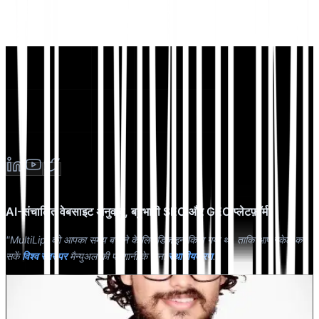
AI-संचालित वेबसाइट अनुवाद, बहुभाषी SEO और GEO प्लेटफ़ॉर्म
"MultiLipi को आपका समय बचाने के लिए डिज़ाइन किया गया था, ताकि आप स्केल कर
सकें
विश्व स्तर पर
मैन्युअल की परेशानी के बिना
स्थानीयकरण
."