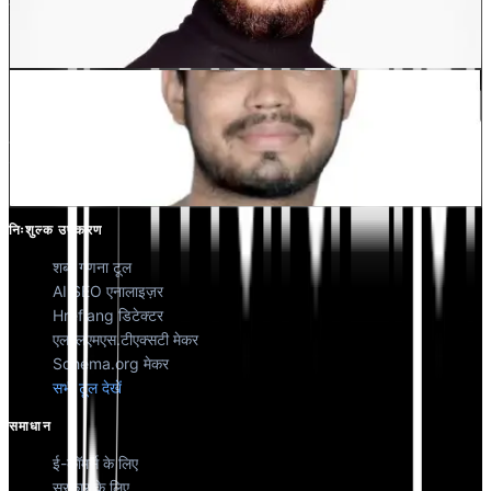
देवांग भारद्वाज
को-फाउंडर @मल्टीलिपी
कुणाल सिंह शेखावत
को-फाउंडर @मल्टीलिपी
निःशुल्क उपकरण
शब्द गणना टूल
AI SEO एनालाइज़र
Hreflang डिटेक्टर
एलएलएमएस.टीएक्सटी मेकर
Schema.org मेकर
सभी टूल देखें
समाधान
ई-कॉमर्स के लिए
सरकार के लिए