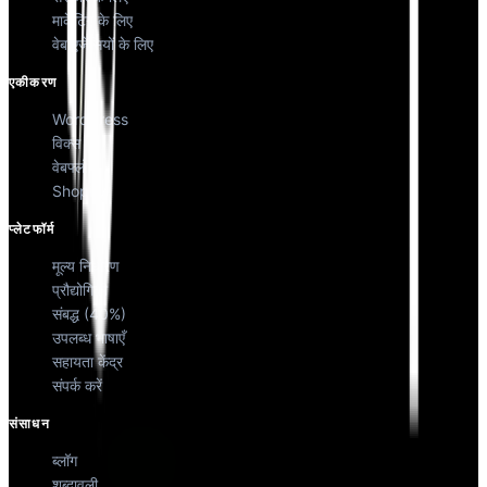
मार्केटिंग के लिए
वेब एजेंसियों के लिए
एकीकरण
WordPress
विक्स
वेबफ्लो
Shopify
प्लेटफॉर्म
मूल्य निर्धारण
प्रौद्योगिकी
संबद्ध (40%)
उपलब्ध भाषाएँ
सहायता केंद्र
संपर्क करें
संसाधन
ब्लॉग
शब्दावली