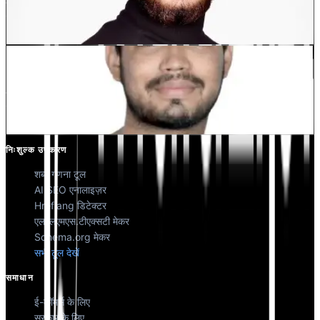
देवांग भारद्वाज
को-फाउंडर @मल्टीलिपी
कुणाल सिंह शेखावत
को-फाउंडर @मल्टीलिपी
निःशुल्क उपकरण
शब्द गणना टूल
AI SEO एनालाइज़र
Hreflang डिटेक्टर
एलएलएमएस.टीएक्सटी मेकर
Schema.org मेकर
सभी टूल देखें
समाधान
ई-कॉमर्स के लिए
सरकार के लिए