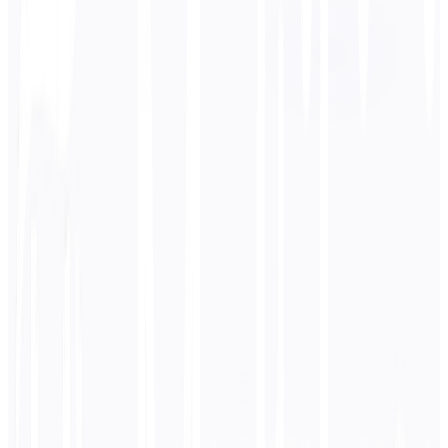
한국어
बिजनेस
तकनीकी
शैक्षणिक
संवादात्मक
कानूनी
दर्ज करें
फ्रेंच
पाठ
0
/ 5,000 वर्ण
कोरियाई
अनुवाद