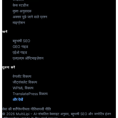
केस स्टडीज
मुफ़्त अनुवादक
अक्सर पूछे जाने वाले प्रश्न
माइग्रेशन
जानें
बहुभाषी SEO
GEO गाइड
एईओ गाइड
एलएलएम ऑप्टिमाइज़ेशन
तुलना करें
वेगलॉट विकल्प
जीट्रांसलेट विकल्प
WPML विकल्प
TranslatePress विकल्प
और देखें
सेवा की शर्तें
गोपनीयता नीति
वापसी नीति
© 2026 MultiLipi – AI-संचालित वेबसाइट अनुवाद, बहुभाषी SEO और जनरेटिव इंजन