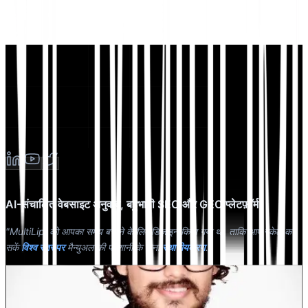
AI-संचालित वेबसाइट अनुवाद, बहुभाषी SEO और GEO प्लेटफ़ॉर्म
"MultiLipi को आपका समय बचाने के लिए डिज़ाइन किया गया था, ताकि आप स्केल कर
सकें
विश्व स्तर पर
मैन्युअल की परेशानी के बिना
स्थानीयकरण
."