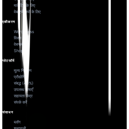
मार्केटिंग के लिए
वेब एजेंसियों के लिए
एकीकरण
WordPress
विक्स
वेबफ्लो
Shopify
प्लेटफॉर्म
मूल्य निर्धारण
प्रौद्योगिकी
संबद्ध (40%)
उपलब्ध भाषाएँ
सहायता केंद्र
संपर्क करें
संसाधन
ब्लॉग
शब्दावली