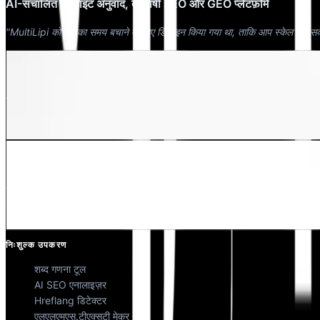
AI-संचालित वेबसाइट अनुवाद, बहुभाषी SEO और GEO प्लेटफ़ॉर्म
"MultiLipi को आपका समय बचाने के लिए डिज़ाइन किया गया था, ताकि आप स्केल कर सक
देवांग भारद्वाज
को-फाउंडर @मल्टीलिपी
कुणाल सिंह शेखावत
को-फाउंडर @मल्टीलिपी
निःशुल्क उपकरण
शब्द गणना टूल
AI SEO एनालाइज़र
Hreflang डिटेक्टर
एलएलएमएस.टीएक्सटी मेकर