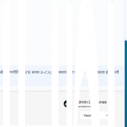
 अपनी बोली रणनीति (fr-FR बनाम fr-CA) को समायोजित करने की आवश्यकता हो सकती