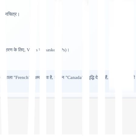
थ मानचित्र।
ही (उदाहरण के लिए, VPNs या masked IPs)।
करने वाला "French" सक्षम किया है, लेकिन "Canada" में वृद्धि देखते हैं, तो आपको