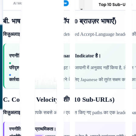
बी. भाषाई जनसांख्यिकी (टॉप 50 ब्राउज़र भाषाएँ)
विज़ुअलाइज़ेशन:
आपके आगंतुकों से detected Accept-Language headers की 
रणनीतिक मूल्य: यह आपका Demand Indicator है।
परिदृश्य:
आपने अभी तक अपनी साइट का जापानी में अनुवाद नहीं किया है, लेकिन "
कार्रवाई:
यह मौजूदा मांग को पूरा करने के लिए Japanese को तुरंत सक्षम करने का 
C. Content Velocity (शीर्ष 10 Sub-URLs)
विज़ुअलाइज़ेशन:
आपके सबसे अधिक एक्सेस किए गए paths का एक leaderboar
रणनीतिक मूल्य: प्राथमिकता।