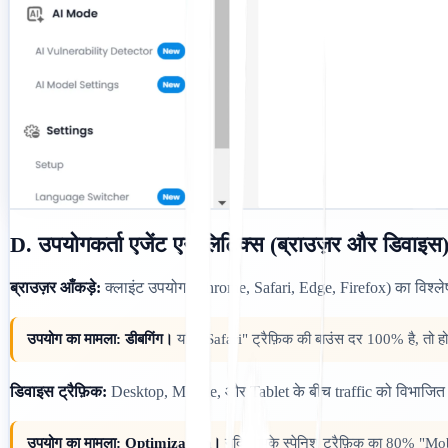
D. उपयोगकर्ता एजेंट एनालिटिक्स (ब्राउज़र और डिवाइस
ब्राउज़र आँकड़े:
क्लाइंट उपयोग (Chrome, Safari, Edge, Firefox) का विश्ले
उपयोग का मामला: डीबगिंग।
यदि "Safari" ट्रैफ़िक की बाउंस दर 100% है, तो ह
डिवाइस ट्रैफ़िक:
Desktop, Mobile, और Tablet के बीच traffic को विभाजित
उपयोग का मामला: Optimization।
यदि आपके स्पेनिश ट्रैफ़िक का 80% "Mobile" 