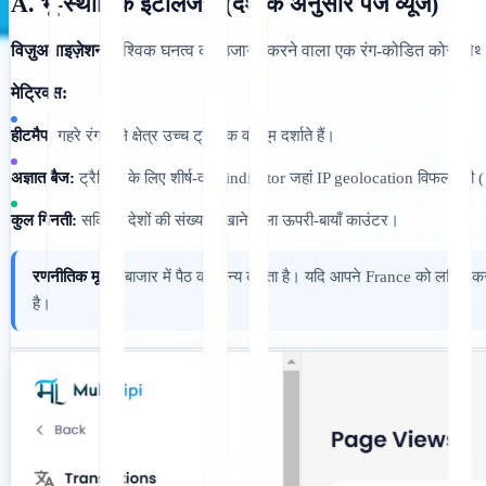
A. भू-स्थानिक इंटेलिजेंस (देश के अनुसार पेज व्यूज)
विज़ुअलाइज़ेशन:
वैश्विक घनत्व को उजागर करने वाला एक रंग-कोडित कोरोप्ले
मेट्रिक्स:
हीटमैप:
गहरे रंग वाले क्षेत्र उच्च ट्रैफ़िक वॉल्यूम दर्शाते हैं।
अज्ञात बैज:
ट्रैफ़िक के लिए शीर्ष-दायां indicator जहां IP geolocation विफल र
कुल गिनती:
सक्रिय देशों की संख्या दिखाने वाला ऊपरी-बायाँ काउंटर।
रणनीतिक मूल्य:
बाजार में पैठ को मान्य करता है। यदि आपने France को लक्षित 
है।