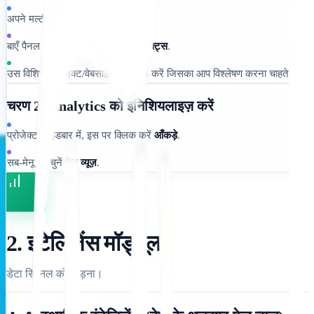
अपने मल्टीलिपी डैशबोर्ड में लॉग इन करें।
बाएँ पैनल पर जाएँ और क्लिक करें
प्रोजेक्ट्स
.
उस विशिष्ट प्रोजेक्ट/वेबसाइट का चयन करें जिसका आप विश्लेषण करना चाहते हैं।
चरण 2: Analytics को इनिशियलाइज़ करें
प्रोजेक्ट साइडबार में, इस पर क्लिक करें
आँकड़े
.
सब-मेनू से, चुनें
पेज व्यूज़
.
2. इंटेलिजेंस मॉड्यूल
डेटा सिग्नल को तोड़ना।