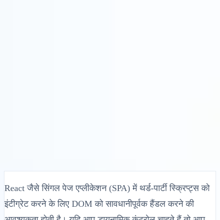
समाधान
एकीकरण
मूल्य निर्धारण
प्रौद्योगिकी
संसाधन
संबद्ध
40%
साइन इन करें
शुरू करें
← वापस
सहायता लेख
अपने रिएक्ट वेबसाइट में मल्टीलिपी को कैसे इंटीग्रेट
करें
MultiLipi
•
अमान्य तिथि
•
5 मिनट
पढ़ें
React जैसे सिंगल पेज एप्लीकेशन (SPA) में थर्ड-पार्टी स्क्रिप्ट्स को
इंटीग्रेट करने के लिए DOM को सावधानीपूर्वक हैंडल करने की
आवश्यकता होती है। यदि आप डायनामिक कंट्रोल चाहते हैं तो आप