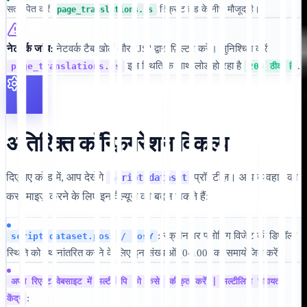
सत्यापित करें
स्क्रिप्ट हेड के नीचे मौजूद है।
page_translations.js
नेटवर्क जांच:
नेटवर्क टैब खोलें और "JS" द्वारा फ़िल्टर करें। सुनिश्चित करें
इस स्थिति के साथ लोड हो रहा है
.
page_translations.js
200 ठीक है
अतिरिक्त कॉन्फ़िगरेशन विकल्प
दिए गए कोड में, आप देखेंगे
प्रॉपर्टीज़। आप व्यवहार को
script.dataset
कस्टमाइज़ करने के लिए इन वैल्यूज़ को बदल सकते हैं:
: स्क्रीन पर फ्लोटिंग विजेट की डिफ़ॉल्ट
script.dataset.posX / posY
स्थिति को स्थानांतरित करने के लिए इन संख्याओं (0-100) को समायोजित करें।
अपने रिएक्ट वेबसाइट में मल्टीलिपि को कैसे एकीकृत करें | मल्टीलिपि सहायता
:
केंद्र