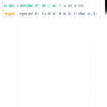
added.push(el)
script.setAttribute("mode", "auto")
: अनुवाद करने से पहले उपयोगकर्ता की बातचीत की प्रतीक्षा करता है।
"मैन्युअल"
शुरू करें
सहायता से संपर्क करें
इस लेख में
ChatGPT में सारांशित करें
साझा करें