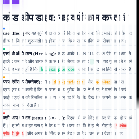
कोड डीप डाइव: यह क्यों काम करता है
useEffect हुक:
यह सुनिश्चित करता है कि कोड केवल कंपोनेंट माउंट होने के बाद
ही चले, जिससे शुरुआती हाइड्रेशन चरण के दौरान ब्लॉकिंग को रोका जा सके।
एसईओ ऑटोमेशन (Hreflang):
कोड आपके LANGUAGES ऐरे के माध्यम से
इटरेट करता है और डायनामिक रूप से इंजेक्ट करता है
टैग। यह गूगल को बताने
के लिए महत्वपूर्ण है कि
आपकी साइट का हिंदी संस्करण है।
hi.example.com
परफॉरमेंस (प्रीकनेक्ट):
The
और
लाइन्स
dns-prefetch
प्रीकनेक्ट
ब्राउज़र को बताती हैं कि स्क्रिप्ट का अनुरोध किए जाने से पहले मल्टीलिपी सर्वर
आईपी एड्रेस को रिजॉल्व करें। यह अनुवाद विजेट के दिखने में लगने वाले समय को
काफी कम कर देता है।
क्लीनअप फंक्शन (return () => ...):
रिएक्ट में, कंपोनेंट्स फिर से रेंडर हो सकते
हैं। यह लॉजिक हर उस एलिमेंट को ट्रैक करता है जिसे हमने जोड़ा है (
प्रोजेक्ट
और अगर कंपोनेंट अनमाउंट होता है तो उन्हें हटा देता है। यह
एपीआई कुंजी: