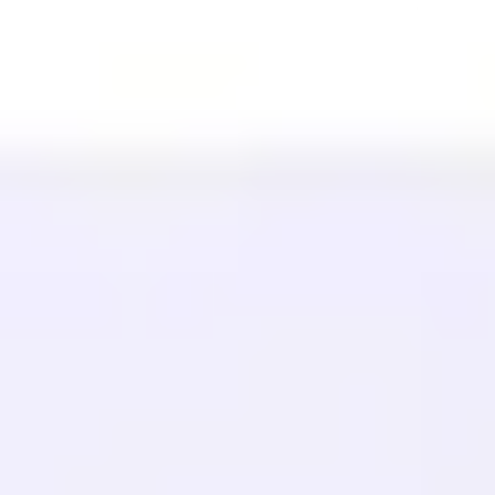
Shopify
प्लेटफॉर्म
मूल्य निर्धारण
प्रौद्योगिकी
संबद्ध (40%)
उपलब्ध भाषाएँ
सहायता केंद्र
संपर्क करें
संसाधन
ब्लॉग
शब्दावली
केस स्टडीज
मुफ़्त अनुवादक
अक्सर पूछे जाने वाले प्रश्न
माइग्रेशन
जानें
बहुभाषी SEO