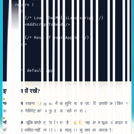
  return (

    <>

      {/* Load the MultiLipi script */}

      <AddScriptToHead />

      {/* Rest of your App UI */}

    </>

  );

}

export default App;
इसे यहाँ क्यों रखें?
ग्लोबल स्कोप:
रखना
App.tsx में यह सुनिश्चित करता है कि उपयोगकर्ता किसी भी
रूट (पेज) पर नेविगेट करे, अनुवाद इंजन सक्रिय रहे।
नॉन-विज़ुअल:
चूंकि कंपोनेंट रिटर्न करता है
, यह आपके यूआई लेआउट या
null
स्पेसिंग को प्रभावित नहीं करता है। यह पृष्ठभूमि में चुपचाप काम करता है।