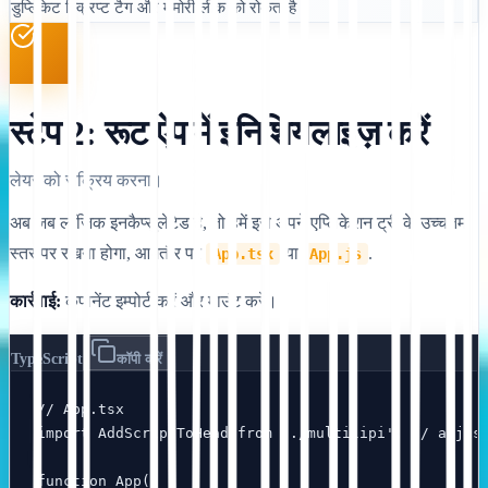
डुप्लिकेट स्क्रिप्ट टैग और मेमोरी लीक को रोकता है।
स्टेप 2: रूट ऐप में इनिशियलाइज़ करें
लेयर को सक्रिय करना।
अब जब लॉजिक इनकैप्सुलेटेड है, तो हमें इसे अपने एप्लिकेशन ट्री के उच्चतम
स्तर पर रखना होगा, आमतौर पर
या
.
App.tsx
App.js
कार्रवाई:
कंपोनेंट इम्पोर्ट करें और माउंट करें।
TypeScript
कॉपी करें
// App.tsx

import AddScriptToHead from './multilipi'; // adjust
function App() {
