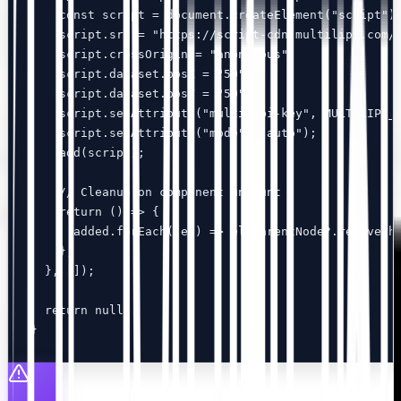
    const script = document.createElement("script");
    script.src = "https://script-cdn.multilipi.com/s
    script.crossOrigin = "anonymous";

    script.dataset.posX = "50";

    script.dataset.posY = "50";

    script.setAttribute("multilipi-key", MULTILIPI_K
    script.setAttribute("mode", "auto");

    add(script);

    // Cleanup on component unmount

    return () => {

      added.forEach((el) => el.parentNode?.removeChi
    };

  }, []);

  return null;

}