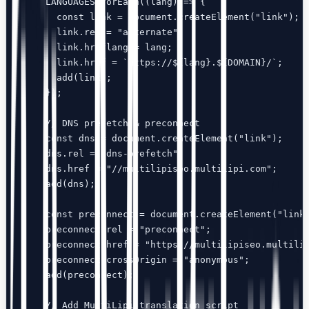
    LANGUAGES.forEach((lang) => {

      const link = document.createElement("link");

      link.rel = "alternate";

      link.hreflang = lang;

      link.href = `https://${lang}.${DOMAIN}/`;

      add(link);

    });

    // DNS prefetch & preconnect

    const dns = document.createElement("link");

    dns.rel = "dns-prefetch";

    dns.href = "//multilipiseo.multilipi.com";

    add(dns);

    const preconnect = document.createElement("link"
    preconnect.rel = "preconnect";

    preconnect.href = "https://multilipiseo.multilip
    preconnect.crossOrigin = "anonymous";

    add(preconnect);

    // Add MultiLipi translation script
