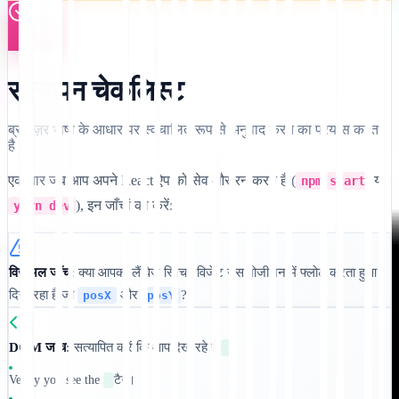
सत्यापन चेकलिस्ट
ब्राउज़र भाषा के आधार पर स्वचालित रूप से अनुवाद करने का प्रयास करता
है।
एक बार जब आप अपने React ऐप को सेव और रन करते हैं (
या
npm start
), इन जाँचों को करें:
yarn dev
विज़ुअल जाँच:
क्या आपको लैंग्वेज स्विचर विजेट उस पोजीशन में फ्लोट करता हुआ
दिख रहा है जो
और
?
posX
posY
DOM जांच:
सत्यापित करें कि आप देख रहे हैं
.
Verify you see the
टैग।