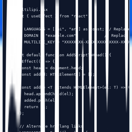
// multilipi.tsx

import { useEffect } from "react";

const LANGUAGES = ["hi", "ar"] as const; // Replace 
const DOMAIN = "example.com";           // Replace w
const MULTILIPI_KEY = "XXXXXXXX-XXXX-XXXX-XXXX-XXXXX
export default function AddScriptToHead() {

  useEffect(() => {

    const head = document.head;

    const added: HTMLElement[] = [];

    const add = <T extends HTMLElement>(el: T) => {

      head.appendChild(el);

      added.push(el);

      return el;

    };

    // Alternate hreflang links
