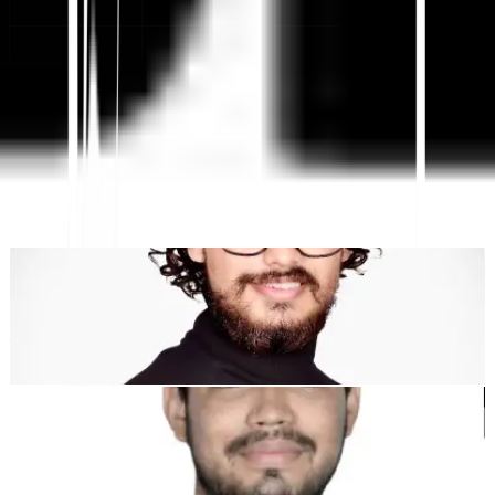
AI-संचालित वेबसाइट अनुवाद, बहुभाषी SEO और GEO प्लेटफ़ॉर्म
"MultiLipi को आपका समय बचाने के लिए डिज़ाइन किया गया था, ताकि आप स्केल कर
सकें
विश्व स्तर पर
मैन्युअल की परेशानी के बिना
स्थानीयकरण
."
देवांग भारद्वाज
को-फाउंडर @मल्टीलिपी
कुणाल सिंह शेखावत
को-फाउंडर @मल्टीलिपी