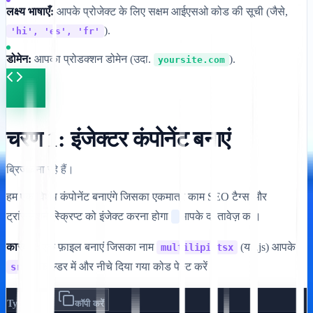
लक्ष्य भाषाएँ:
आपके प्रोजेक्ट के लिए सक्षम आईएसओ कोड की सूची (जैसे,
).
'hi', 'es', 'fr'
डोमेन:
आपका प्रोडक्शन डोमेन (उदा.
).
yoursite.com
चरण 1: इंजेक्टर कंपोनेंट बनाएं
ब्रिज बना रहे हैं।
हम एक विशेष कंपोनेंट बनाएंगे जिसका एकमात्र काम SEO टैग्स और
ट्रांसलेशन स्क्रिप्ट को इंजेक्ट करना होगा
आपके दस्तावेज़ का।
कार्रवाई:
एक फ़ाइल बनाएं जिसका नाम
(या .js) आपके
multilipi.tsx
फोल्डर में और नीचे दिया गया कोड पेस्ट करें।
src/
TypeScript
कॉपी करें