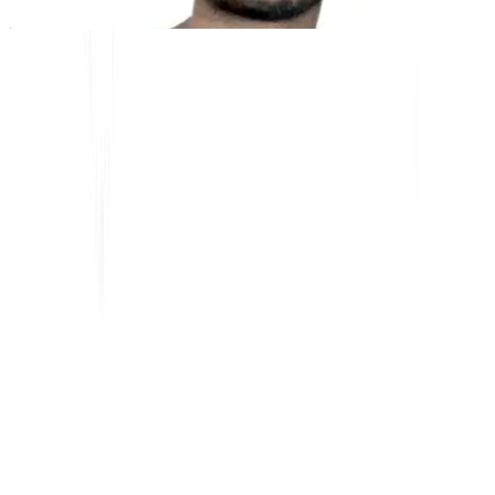
निःशुल्क उपकरण
शब्द गणना टूल
AI SEO एनालाइज़र
Hreflang डिटेक्टर
एलएलएमएस.टीएक्सटी मेकर
Schema.org मेकर
सभी टूल देखें
समाधान
ई-कॉमर्स के लिए
सरकार के लिए
मार्केटिंग के लिए
वेब एजेंसियों के लिए
एकीकरण
WordPress
विक्स
वेबफ्लो