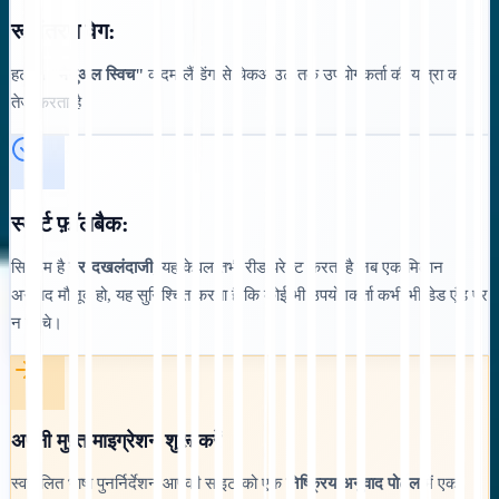
रूपांतरण वेग:
हटाना
"मैनुअल स्विच"
कदम लैंडिंग से चेकआउट तक उपयोगकर्ता की यात्रा को
तेज करता है।
स्मार्ट फ़ॉलबैक:
सिस्टम है
गैर-दखलंदाजी
; यह केवल तभी रीडायरेक्ट करता है जब एक मिलान
अनुवाद मौजूद हो, यह सुनिश्चित करता है कि कोई भी उपयोगकर्ता कभी भी डेड एंड पर
न पहुंचे।
अपनी मुफ़्त माइग्रेशन शुरू करें
स्वचालित भाषा पुनर्निर्देशन आपकी साइट को एक
निष्क्रिय अनुवाद पोर्टल
में एक