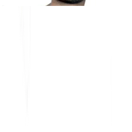
निःशुल्क उपकरण
शब्द गणना टूल
AI SEO एनालाइज़र
Hreflang डिटेक्टर
एलएलएमएस.टीएक्सटी मेकर
Schema.org मेकर
सभी टूल देखें
समाधान
ई-कॉमर्स के लिए
सरकार के लिए
मार्केटिंग के लिए
वेब एजेंसियों के लिए
एकीकरण
WordPress
विक्स
वेबफ्लो