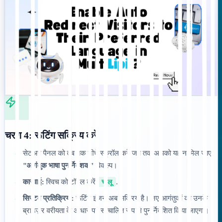
चरण 4: रूटिंग सक्रिय करें
सेटअप पैनल को तब तक नीचे स्क्रॉल करें जब तक आपको यह न मिल जाए
•
"आगंतुक भाषा पुनर्निर्देशक"
विकल्प।
कार्रवाई:
स्विच को टॉगल करें
चालू
.
•
सिस्टम प्रतिक्रिया:
रूटिंग इंजन अब सक्रिय है। नए आगंतुकों को उनके
•
ब्राउज़र वरीयता के आधार पर स्वचालित रूप से पुनर्निर्देशित किया जाएगा।