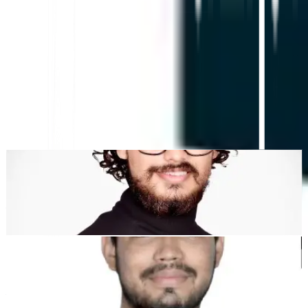
AI-संचालित वेबसाइट अनुवाद, बहुभाषी SEO और GEO प्लेटफ़ॉर्म
"MultiLipi को आपका समय बचाने के लिए डिज़ाइन किया गया था, ताकि आप स्केल कर
सकें
विश्व स्तर पर
मैन्युअल की परेशानी के बिना
स्थानीयकरण
."
देवांग भारद्वाज
को-फाउंडर @मल्टीलिपी
कुणाल सिंह शेखावत
को-फाउंडर @मल्टीलिपी