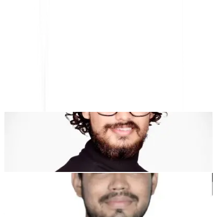
AI-संचालित वेबसाइट अनुवाद, बहुभाषी SEO और GEO प्लेटफ़ॉर्म
"MultiLipi को आपका समय बचाने के लिए डिज़ाइन किया गया था, ताकि आप स्केल कर
सकें
विश्व स्तर पर
मैन्युअल की परेशानी के बिना
स्थानीयकरण
."
देवांग भारद्वाज
को-फाउंडर @मल्टीलिपी
कुणाल सिंह शेखावत
को-फाउंडर @मल्टीलिपी