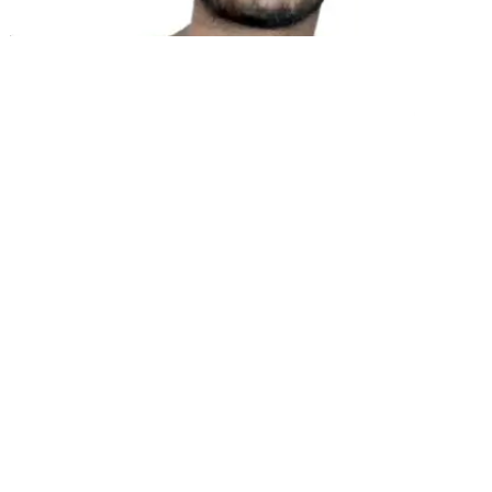
निःशुल्क उपकरण
शब्द गणना टूल
AI SEO एनालाइज़र
Hreflang डिटेक्टर
एलएलएमएस.टीएक्सटी मेकर
Schema.org मेकर
सभी टूल देखें
समाधान
ई-कॉमर्स के लिए
सरकार के लिए
मार्केटिंग के लिए
वेब एजेंसियों के लिए
एकीकरण
WordPress
विक्स
वेबफ्लो