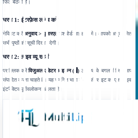
फिट बैठता है।
चरण 1: इंटरफ़ेस लॉन्च करें
नेविगेट करें
अनुवाद > यूआरएल
डैशबोर्ड साइडबार में। आपको अनुक्रमित
सभी पृष्ठों की सूची दिखाई देगी।
चरण 2: लाइव व्यू खोलें
पर क्लिक करें
विजुअल एडिटर आइकन (🖥️)
उस पृष्ठ के बगल में जिसे आप
संपादित करना चाहते हैं। यह चयनित भाषा में आपकी साइट का एक लाइव,
इंटरैक्टिव पूर्वावलोकन खोलता है।