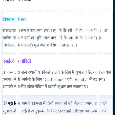
विश्वास संकेत
चेकआउट बटन में व्याकरण संबंधी त्रुटि बिक्री को रोक सकती है। एक
त्वरित मैनुअल समीक्षा सुनिश्चित करती है कि आपके "मनी पेज" (मूल्य
निर्धारण, चेकआउट) मूल और भरोसेमंद महसूस हों।
एसईओ अथॉरिटी
उच्च-मात्रा वाले स्थानीय कीवर्ड डालने के लिए मैन्युअल एडिटर का उपयोग
करना (जैसे, जर्मनी के लिए "Cell Phone" को "Handy" में बदलना)
आपकी स्थानीय खोज रैंकिंग में काफी सुधार कर सकता है।
💡
प्रो टिप:
अपने वर्कफ़्लो में दोनों संपादकों को मिलाएं। थोक शब्दावली
सुधारों और एसईओ अनुकूलन के लिए Manual Editor का उपयोग करें,