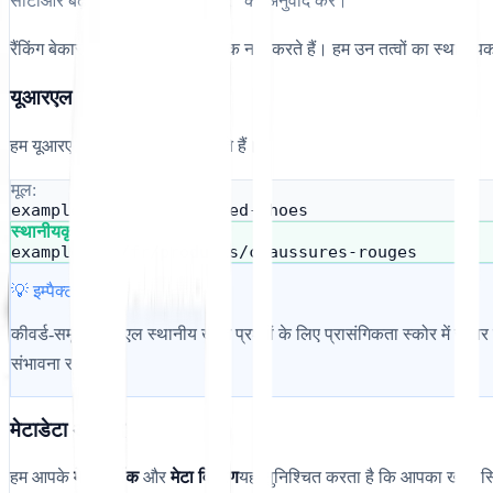
सीटीआर बढ़ाने के लिए "क्लिक लेयर" का अनुवाद करें।
रैंकिंग बेकार है यदि उपयोगकर्ता क्लिक नहीं करते हैं। हम उन तत्वों का स्थानी
यूआरएल स्लग
हम यूआरएल पथ का ही अनुवाद करते हैं।
मूल:
example.com/products/red-shoes
स्थानीयकृत:
example.com/fr/produits/chaussures-rouges
💡 इम्पैक्ट
कीवर्ड-समृद्ध यूआरएल स्थानीय खोज प्रश्नों के लिए प्रासंगिकता स्कोर में 
संभावना रखता है।
मेटाडेटा अनुवाद
हम आपके
मेटा शीर्षक
और
मेटा विवरण
यह सुनिश्चित करता है कि आपका खोज स्नि