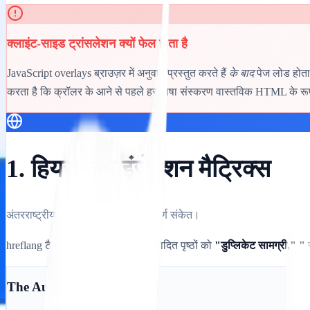
क्लाइंट-साइड ट्रांसलेशन क्यों फेल होता है
JavaScript overlays ब्राउज़र में अनुवाद प्रस्तुत करते हैं
के बाद
पेज लोड होता 
करता है कि क्रॉलर के आने से पहले हर भाषा संस्करण वास्तविक HTML के रूप 
1. हियरफ्लैंग इंजेक्शन मैट्रिक्स
अंतरराष्ट्रीय SEO के लिए सबसे महत्वपूर्ण संकेत।
hreflang टैग के बिना, गूगल आपके अनुवादित पृष्ठों को
"डुप्लिकेट सामग्री," "
ज
The Automation