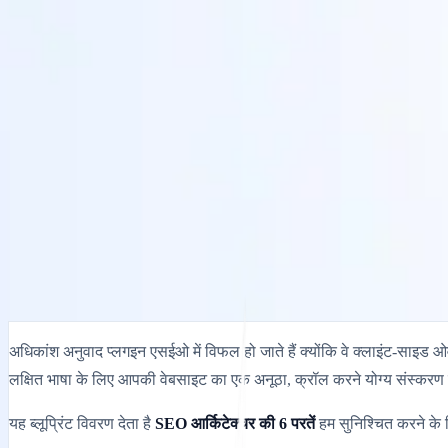
समाधान
एकीकरण
मूल्य निर्धारण
प्रौद्योगिकी
संसाधन
संबद्ध
40%
साइन इन करें
शुरू करें
← वापस
सहायता लेख
मल्टीलिपि बहुभाषी SEO को कैसे संभालता है
MultiLipi
•
अमान्य तिथि
•
5 मिनट
पढ़ें
अधिकांश अनुवाद प्लगइन एसईओ में विफल हो जाते हैं क्योंकि वे क्लाइंट-साइड
लक्षित भाषा के लिए आपकी वेबसाइट का एक अनूठा, क्रॉल करने योग्य संस्करण 
यह ब्लूप्रिंट विवरण देता है
SEO आर्किटेक्चर की 6 परतें
हम सुनिश्चित करने के ल