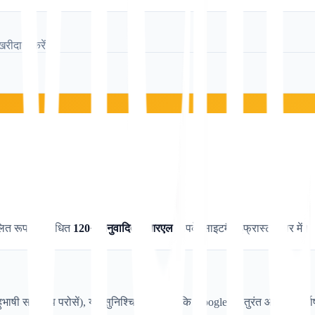
 खरीदारी करें।
लित रूप से संबंधित
120+ अनुवादित यूआरएल
आपके साइटमैप इंफ्रास्ट्रक्चर में।
ुभाषी साइटमैप परोसें), यह सुनिश्चित करते हुए कि Googlebot तुरंत आपके अंतर्रा