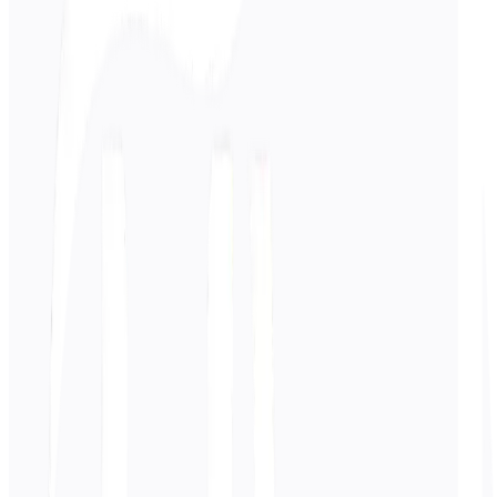
CAT: 95-99% सटीकता (मानव गुणवत्ता)
उपयोग का मामला
MT: उच्च-मात्रा, कम-महत्व वाली सामग्री
CAT: व्यावसायिक परियोजनाएं, ब्रांड सामग्री
उपकरण
MT: Google Translate, DeepL
CAT: Trados, MemoQ, Smartcat
पहले
वर्तमान दृष्टिकोण
परिदृश्य
अनुवादक CAT टूल के बिना Microsoft Word में काम करता है
⚙️ क्या होता है
प्रति दिन 2,000 शब्दों का अनुवाद, शब्दावली असंगत
📉