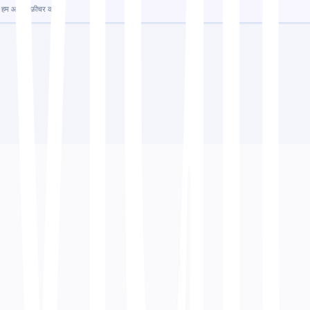
म आपको फ़ीचर करेंगे!