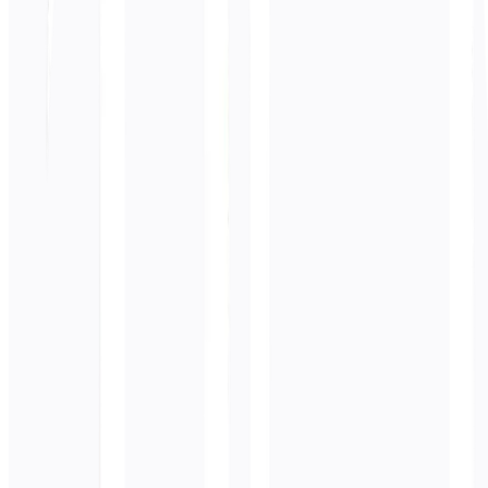
व्यावसायिक प्रभाव
धीमी डिलीवरी, गुणवत्ता संबंधी समस्याएं, महंगी समीक्षाएं
बाद
अनुकूलित समाधान
परिदृश्य
अनुवादक TM और शब्दावली के साथ CAT टूल का उपयोग करता है
⚙️ क्या होता है
4,000 शब्द/दिन अनुवाद करता है, उत्तम शब्दावली
📈
व्यावसायिक प्रभाव
2 गुना तेज़, 90% कम संशोधन, कम लागत