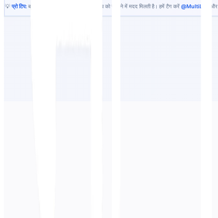
💡
प्रो टिप:
बहुभाषी ज्ञान साझा करने से वैश्विक समुदाय को सीखने में मदद मिलती है। हमें टैग करें
@MultiLipi
और ह
सभी शब्दों का अन्वेषण करें