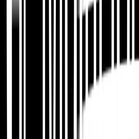
सुसंगत यूआरएल पैटर्न का उपयोग करें और हर भाषा जोड़ी को इसके
साथ मान्य करें
hreflang चेकर
. टूटे हुए रिटर्न टैग आपके
अंतर्राष्ट्रीय दृश्यता को खंडित कर सकते हैं।
🧩
कैनोनिकल संघर्षों को रोकें
स्थानीयकृत विकल्प असंबंधित पृष्ठों पर कैनोनिकल टैग इंगित नहीं
करने चाहिए। के साथ संघर्ष का ऑडिट करें
कैनोनिकल वैलिडेटर
और क्रॉल कवरेज के साथ
एसईओ विश्लेषक
.
🗺️