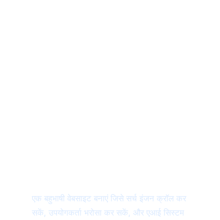
संरेखित करते हैं।
MultiLipi टीमों को वेबसाइट अनुवाद, बहुभाषी एसईओ स्वचालन,
तकनीकी संकेतों और समर्थित बाजारों में एआई-तैयार स्थानीयकरण
वर्कफ़्लो को मिलाकर इस प्रक्रिया को बढ़ाने में मदद करता है।
अपनी लक्षित भाषा सूची को आंतरिक रूप से एक्सप्लोर करें और
बाजार की प्राथमिकता के अनुसार अपने अगले रोलआउट की
योजना बनाएं।
भाषाओं में लोकल एसईओ को
स्केल करने के लिए तैयार हैं?
एक बहुभाषी वेबसाइट बनाएं जिसे सर्च इंजन क्रॉल कर
सकें, उपयोगकर्ता भरोसा कर सकें, और एआई सिस्टम