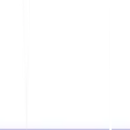
स्पष्ट यूआरएल संरचनाओं, स्थानीयकृत भाषा चयनकर्ताओं,
सटीक hreflang टैग और क्षेत्र-विशिष्ट मेटाडेटा का उपयोग
करें। उपयोगकर्ता को गलत तरीके से बल-रीडायरेक्ट किए
बिना सही पृष्ठ पर उतरना चाहिए।
क्या मैं बाजारों में एक ही सामग्री का पुन: उपयोग कर
सकता हूँ?
आप रणनीतिक नींव का पुन: उपयोग कर सकते हैं, लेकिन
प्रत्येक बाज़ार को स्थानीयकरण की आवश्यकता होती है।
उदाहरणों, प्रस्तावों, मुद्रा, अनुपालन विवरणों, मुहावरों, दृश्यों
और स्थानीय खोज इरादे को अनुकूलित करें।
बहुभाषी स्थानीय एसईओ के लिए कौन से मेट्रिक्स सबसे