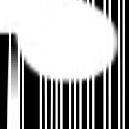
व्यावसायिक और उत्पाद स्कीमा को स्थानीयकृत
करें
स्थानीय व्यावसायिक विवरण, सेवा क्षेत्र, उत्पाद नाम, मूल्य निर्धारण
प्रारूप, उपलब्धता और भाषा-विशिष्ट विवरण शामिल करें।
🧭
hreflang के साथ स्कीमा को पेयर करें
भाषा एनोटेशन और द्वि-दिशात्मक hreflang क्लस्टर का उपयोग
करें ताकि प्रत्येक स्थानीयकृत पृष्ठ सही वैकल्पिक संस्करणों की ओर
इशारा करे।