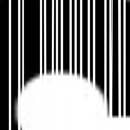
""""""""""""""""""""""""""""""""""""""""""""""""""""""""
""""""""""""""""""""""""""""""""""""""""""""""""""""""""
""""""""""""""""""""""""""""""""""""""""""""""""""""""""
""""""""""""""""""""""""""""""""""""""""""""""""""""""""
""""""""""""""""""""""""""""""""""""""""""""""""""""""""
""""""""""""""""""""""""""""""""""""""""""""""""""""""""
""""""""""""""""""""""""""""""""""""""""""""""""""""""""
""""""""""""""""""""""""""""""""""""""""""""""""""""""""
""""""""""""""""""""""""""""""""""""""""""""""""""""""""
""""""""""""""""""""""""""""""""""""""""""""""""""""""""
""""""""""""""""""""""""""""""""""""""""". The user
wants to translate the provided JSON text from
English to Hindi. I need to go through each
object in the array and translate the value
associated with the
अनुवाद बनाम स्थानीयकरण गाइड
और