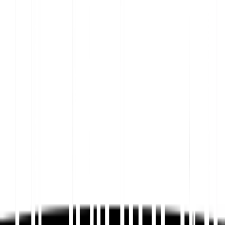
""""""""""""""""""""""""""""""""""""""""""""""""""""""""
""""""""""""""""""""""""""""""""""""""""""""""""""""""""
""""""""""""""""""""""""""""""""""""""""""""""""""""""""
""""""""""""""""""""""""""""""""""""""""""""""""""""""""
""""""""""""""""""""""""""""""""""""""""""""""""""""""""
""""""""""""""""""""""""""""""""""""""""""""""""""""""""
""""""""""""""""""""""""""""""""""""""""""""""""""""""""
""""""""""""""""""""""""""""""""""""""""""""""""""""""""
""""""""""""""""""""""""""""""""""""""""""""""""""""""""
""""""""""""""""""""""""""""""""""""""""""""""""""""""""
""""""""""""""""""""""""""""""""""""""""""""""""""""""""
""""""""""""""""""""""""""""""""""""""""""""""""""""""""
""""""""""""""""""""""""""""""""""""""""""""""""""""""""
""""""""""""""""""""""""""""""""""""""""""""""""""""""""
""""""""""""""""""""""""""""""""""""""""""""""""""""""""