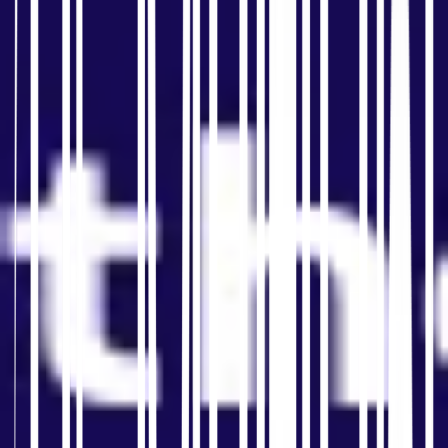
स्थानीयकरण करें
टाइटल टैग, मेटा विवरण, हेडिंग, ऑल्ट टेक्स्ट,
आंतरिक एंकर टेक्स्ट और कॉल टू एक्शन को
अनुकूलित करें। मेटाडेटा मूल लगना चाहिए,
मशीन-अनुवादित नहीं।
सांस्कृतिक संदर्भ और उपयोगकर्ता
03
के इरादे को अनुकूलित करें
जेनेरिक उदाहरणों को स्थानीय संदर्भों, मुद्राओं,
डिलीवरी अपेक्षाओं, कानूनी आवश्यकताओं,
प्रशंसापत्रों और क्षेत्र-विशिष्ट उपयोग के
मामलों से बदलें।