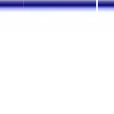
महत्वपूर्ण हैं?
स्थानीय दृश्यता, क्षेत्रीय जैविक यातायात, अनुवादित सामग्री
प्रदर्शन, मेटाडेटा स्वास्थ्य, hreflang वैधता, स्थानीय उद्धरण
गुणवत्ता, और बाजार द्वारा रूपांतरण योगदान को ट्रैक करें।
निष्कर्ष: स्थानीय एसईओ एक वैश्विक
विकास प्रणाली बन जाता है
स्थानीय एसईओ में वैश्विक सफलता बहुभाषी दर्शकों को अलग-अलग
लेकिन जुड़े हुए बाजारों के रूप में मानने पर निर्भर करती है। सबसे
मजबूत ब्रांड केवल पृष्ठों का अनुवाद नहीं करते हैं। वे स्थानीय
संकेतों, भाषा-जागरूक सामग्री, स्कीमा, hreflang, क्षेत्रीय
साझेदारी और एनालिटिक्स को एक स्केलेबल खोज प्रणाली में