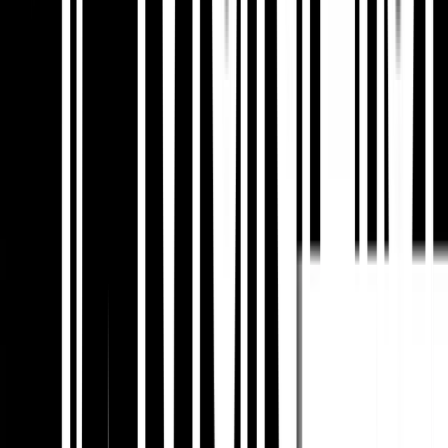
क्षेत्रीय गाइड, स्थानीयकृत शोध, वेबिनार,
विशेषज्ञ राउंडअप और बाज़ार-विशिष्ट संसाधन
बनाएँ जिन्हें स्थानीय प्रकाशक उद्धृत करने का
कारण रखते हैं।
विशेषज्ञ अंतर्दृष्टि:
स्थानीय लिंक बिल्डिंग तब सफल होती है
जब साझेदारियां, उद्धरण और सामग्री बाज़ार के लिए
स्वाभाविक महसूस होती हैं। गुणवत्तापूर्ण, स्थानीयकृत स्रोत
उच्च-मात्रा वाले सामान्य बैकलिंक्स से अधिक मूल्यवान होते
हैं।
6. क्षेत्रों में मापन, विश्लेषण और एट्रिब्यूशन