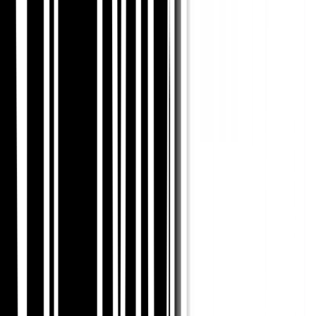
साइटमैप को सिंक्रनाइज़ रखें
क्षेत्रीय यूआरएल, अनुवादित स्लग और भाषा विकल्प आपके साइटमैप
के अंदर अपडेट रहने चाहिए। का प्रयोग करें
साइटमैप वैलिडेटर
निरंतर जांच के लिए।
🔌
अपने सीएमएस वर्कफ़्लो में फिट हों
चाहे आपकी साइट वर्डप्रेस, शॉपिफाई, वेबफ्लो, विक्स, या कस्टम
इंफ्रास्ट्रक्चर पर चलती हो, आपकी स्थानीयकरण प्रक्रिया आपके
मौजूदा
एकीकरण
और सामग्री वर्कफ़्लो।