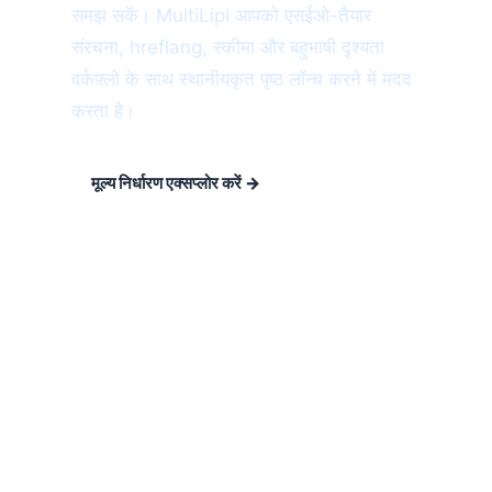
समझ सकें। MultiLipi आपको एसईओ-तैयार
संरचना, hreflang, स्कीमा और बहुभाषी दृश्यता
वर्कफ़्लो के साथ स्थानीयकृत पृष्ठ लॉन्च करने में मदद
करता है।
मूल्य निर्धारण एक्सप्लोर करें →
बहुभाषी एसईओ का अन्वेषण करें
View Case Studies
रणनीति
बहुभाषी एसईओ सर्वोत्तम प्रथाएं