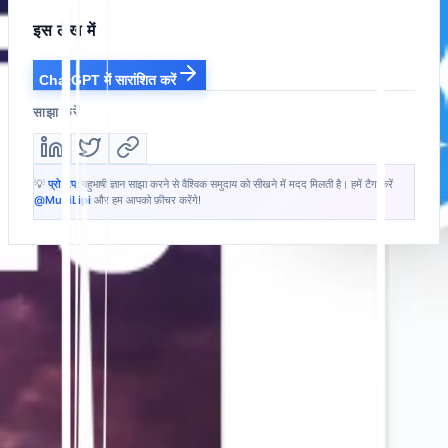
इस लेख में
ChatGPT में सारांशित करें
साझा करें
💡
प्रो टिप:
बहुभाषी ज्ञान साझा करने से वैश्विक समुदाय को सीखने में मदद मिलती है। हमें टैग करें
@MultiLipi
और हम आपको फ़ीचर करेंगे!